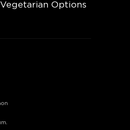
Vegetarian Options
non
um.