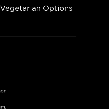
Vegetarian Options
non
um.